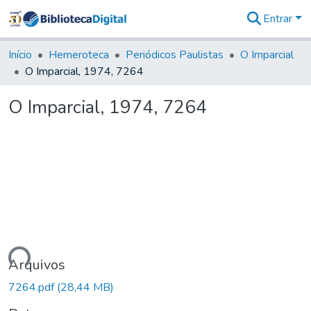
Entrar
Comunidades
&
Início
Hemeroteca
Periódicos Paulistas
O Imparcial
Coleções
O Imparcial, 1974, 7264
Tudo na
Biblioteca
O Imparcial, 1974, 7264
Digital
Estatísticas
gando...
Arquivos
7264.pdf
(28,44 MB)