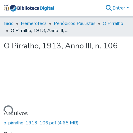
Entrar
Comunidades
&
Início
Hemeroteca
Periódicos Paulistas
O Pirralho
Coleções
O Pirralho, 1913, Anno III, n. 106
Tudo na
Biblioteca
O Pirralho, 1913, Anno III, n. 106
Digital
Estatísticas
ando...
Arquivos
o-pirralho-1913-106.pdf
(4,65 MB)