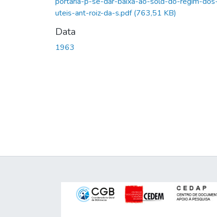
portaria-p-se-dar-baixa-ao-sold-do-regim-dos
uteis-ant-roiz-da-s.pdf
(763,51 KB)
Data
1963