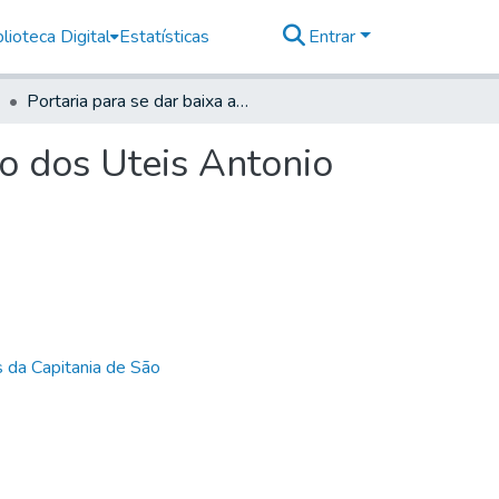
lioteca Digital
Estatísticas
Entrar
Portaria para se dar baixa ao Soldado do Regimento dos Uteis Antonio Roiz' da Silva
o dos Uteis Antonio
 da Capitania de São