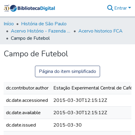
Entrar
Comunidades
&
Início
História de São Paulo
Coleções
Acervo Histório - Fazenda Lageado
Acervo historico FCA
Tudo na
Campo de Futebol
Biblioteca
Digital
Campo de Futebol
Estatísticas
Página do item simplificado
dc.contributor.author
Estação Experimental Central de Café
dc.date.accessioned
2015-03-30T12:15:12Z
dc.date.available
2015-03-30T12:15:12Z
dc.date.issued
2015-03-30