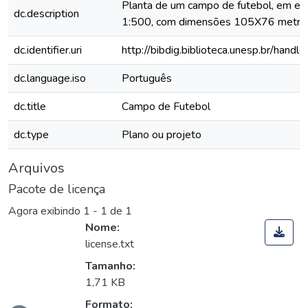
Planta de um campo de futebol, em es
dc.description
1:500, com dimensões 105X76 metro
dc.identifier.uri
http://bibdig.biblioteca.unesp.br/hand
dc.language.iso
Português
dc.title
Campo de Futebol
dc.type
Plano ou projeto
Arquivos
Pacote de licença
Agora exibindo
1 - 1 de 1
Nome:
license.txt
Tamanho:
1,71 KB
Formato: