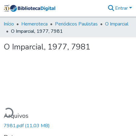
Entrar
Comunidades
&
Início
Hemeroteca
Periódicos Paulistas
O Imparcial
Coleções
O Imparcial, 1977, 7981
Tudo na
Biblioteca
O Imparcial, 1977, 7981
Digital
Estatísticas
gando...
Arquivos
7981.pdf
(11,03 MB)