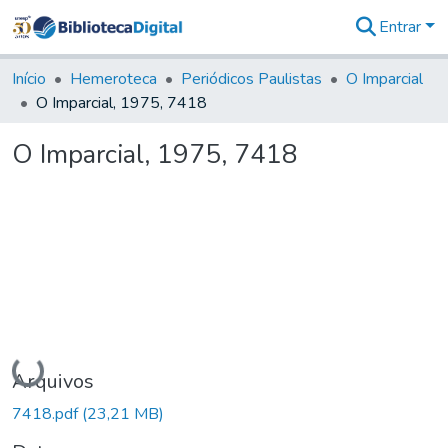
Entrar
Comunidades
&
Início
Hemeroteca
Periódicos Paulistas
O Imparcial
Coleções
O Imparcial, 1975, 7418
Tudo na
Biblioteca
O Imparcial, 1975, 7418
Digital
Estatísticas
Carregando...
Arquivos
7418.pdf
(23,21 MB)