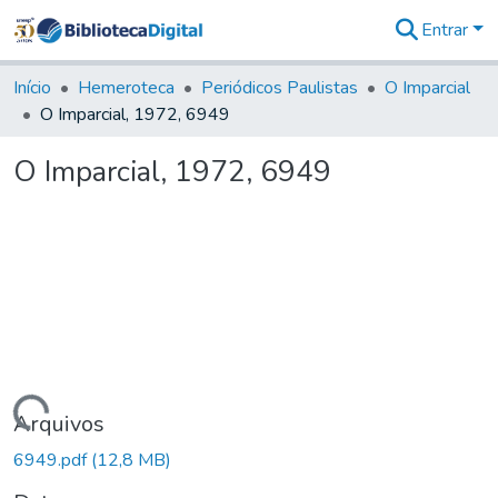
Entrar
Comunidades
&
Início
Hemeroteca
Periódicos Paulistas
O Imparcial
Coleções
O Imparcial, 1972, 6949
Tudo na
Biblioteca
O Imparcial, 1972, 6949
Digital
Estatísticas
Carregando...
Arquivos
6949.pdf
(12,8 MB)