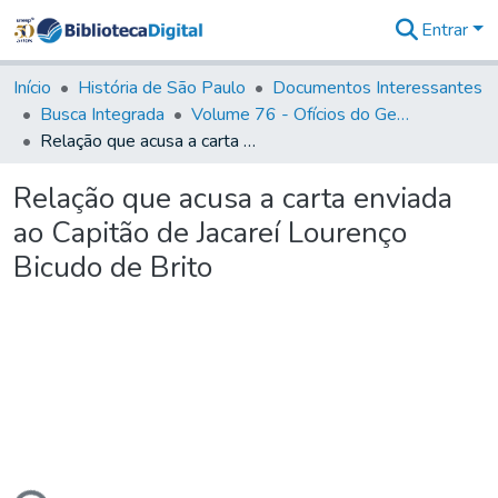
Entrar
Comunidades
&
Início
História de São Paulo
Documentos Interessantes
Coleções
Busca Integrada
Volume 76 - Ofícios do General Martim Lopes Lobo de Saldanha (Governador da Capitania): 1776- 1777
Tudo na
Relação que acusa a carta enviada ao Capitão de Jacareí Lourenço Bicudo de Brito
Biblioteca
Digital
Relação que acusa a carta enviada
Estatísticas
ao Capitão de Jacareí Lourenço
Bicudo de Brito