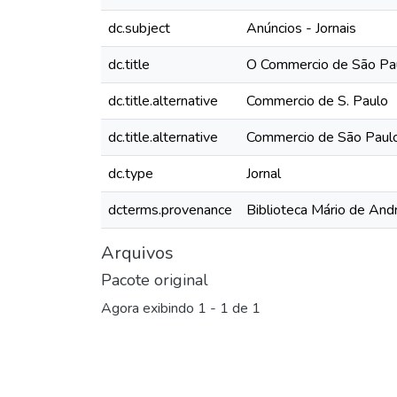
dc.subject
Anúncios - Jornais
dc.title
O Commercio de São Pau
dc.title.alternative
Commercio de S. Paulo
dc.title.alternative
Commercio de São Paul
dc.type
Jornal
dcterms.provenance
Biblioteca Mário de And
Arquivos
Pacote original
Agora exibindo
1 - 1 de 1