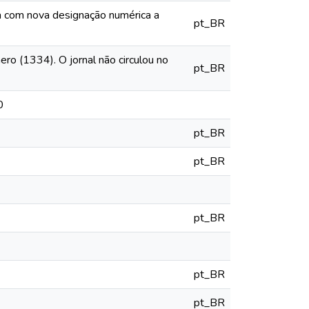
ia com nova designação numérica a
pt_BR
o (1334). O jornal não circulou no
pt_BR
0
pt_BR
pt_BR
pt_BR
pt_BR
pt_BR