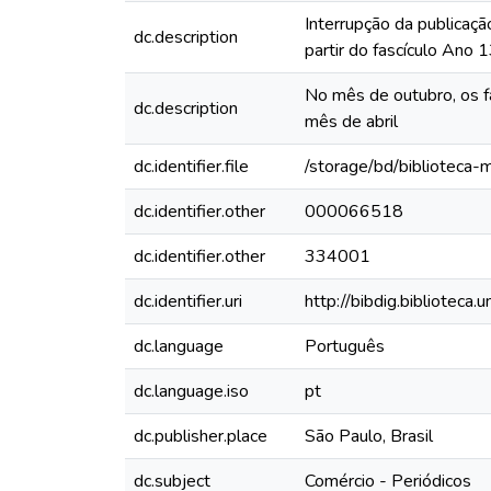
Interrupção da publicaçã
dc.description
partir do fascículo Ano
No mês de outubro, os f
dc.description
mês de abril
dc.identifier.file
/storage/bd/biblioteca
dc.identifier.other
000066518
dc.identifier.other
334001
dc.identifier.uri
http://bibdig.biblioteca
dc.language
Português
dc.language.iso
pt
dc.publisher.place
São Paulo, Brasil
dc.subject
Comércio - Periódicos