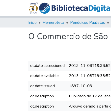
Início
Hemeroteca
Periódicos Paulistas
O Commercio de São P
dc.date.accessioned
2013-11-08T19:38:52
dc.date.available
2013-11-08T19:38:52
dc.date.issued
1897-10-03
dc.description
Publicado de 17 de jane
dc.description
Arquivo gerado a partir 