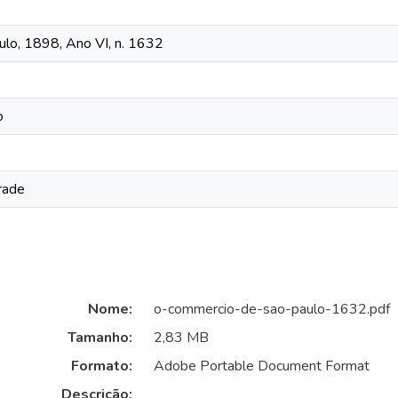
lo, 1898, Ano VI, n. 1632
o
rade
Nome:
o-commercio-de-sao-paulo-1632.pdf
Tamanho:
2,83 MB
Formato:
Adobe Portable Document Format
Descrição: