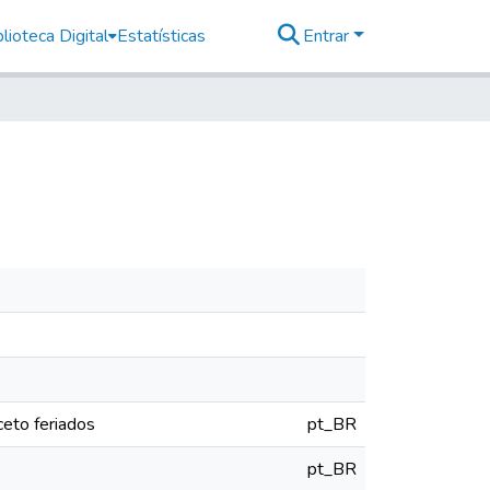
lioteca Digital
Estatísticas
Entrar
eto feriados
pt_BR
pt_BR