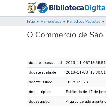
Início
Hemeroteca
Periódicos Paulistas
O Commercio de São P
dc.date.accessioned
2013-11-08T19:38:51
dc.date.available
2013-11-08T19:38:51
dc.date.issued
1898-09-23
dc.description
Publicado de 17 de jane
dc.description
Arquivo gerado a partir 