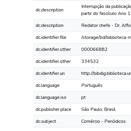
Interrupção da publicaçã
dc.description
partir do fascículo Ano
dc.description
Redator chefe - Dr. Aff
dc.identifier.file
/storage/bd/biblioteca
dc.identifier.other
000066882
dc.identifier.other
334532
dc.identifier.uri
http://bibdig.biblioteca
dc.language
Português
dc.language.iso
pt
dc.publisher.place
São Paulo, Brasil
dc.subject
Comércio - Periódicos