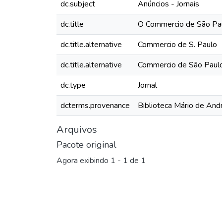
dc.subject
Anúncios - Jornais
dc.title
O Commercio de São Pau
dc.title.alternative
Commercio de S. Paulo
dc.title.alternative
Commercio de São Paul
dc.type
Jornal
dcterms.provenance
Biblioteca Mário de And
Arquivos
Pacote original
Agora exibindo
1 - 1 de 1