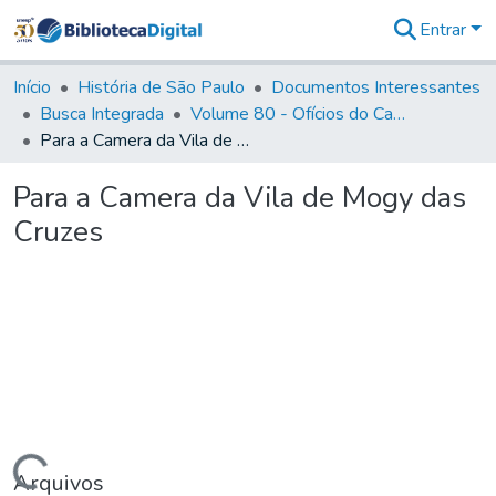
Entrar
Comunidades
&
Início
História de São Paulo
Documentos Interessantes
Coleções
Busca Integrada
Volume 80 - Ofícios do Capitão General Martim Lopes Lobo de Saldanha (1777-1780)
Tudo na
Para a Camera da Vila de Mogy das Cruzes
Biblioteca
Digital
Para a Camera da Vila de Mogy das
Estatísticas
Cruzes
Arquivos