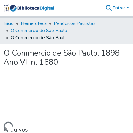
Entrar
Comunidades
&
Início
Hemeroteca
Periódicos Paulistas
Coleções
O Commercio de São Paulo
Tudo na
O Commercio de São Paulo, 1898, Ano VI, n. 1680
Biblioteca
Digital
O Commercio de São Paulo, 1898,
Estatísticas
Ano VI, n. 1680
Arquivos