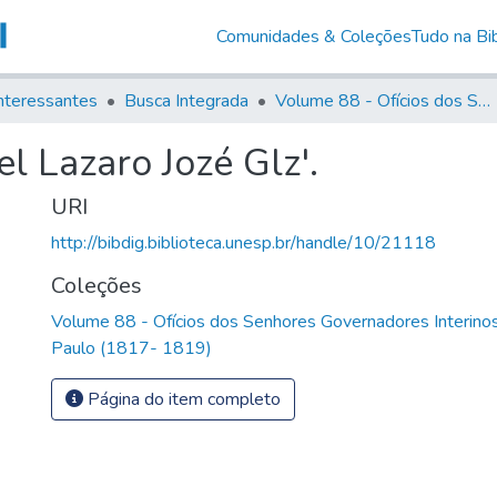
Comunidades & Coleções
Tudo na Bib
nteressantes
Busca Integrada
Volume 88 - Ofícios dos Senhores Governadores Interinos da Capitania de São Paulo (1817- 1819)
l Lazaro Jozé Glz'.
URI
http://bibdig.biblioteca.unesp.br/handle/10/21118
Coleções
Volume 88 - Ofícios dos Senhores Governadores Interinos
Paulo (1817- 1819)
Página do item completo