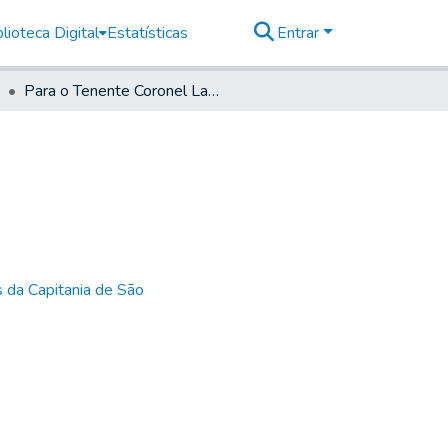
lioteca Digital
Estatísticas
Entrar
Para o Tenente Coronel Lazaro Jozé Glz'.
 da Capitania de São