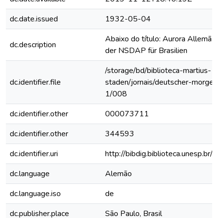
dc.date.issued
1932-05-04
Abaixo do título: Aurora Allemã 
dc.description
der NSDAP für Brasilien
/storage/bd/biblioteca-martius-
dc.identifier.file
staden/jornais/deutscher-morge
1/008
dc.identifier.other
000073711
dc.identifier.other
344593
dc.identifier.uri
http://bibdig.biblioteca.unesp.b
dc.language
Alemão
dc.language.iso
de
dc.publisher.place
São Paulo, Brasil