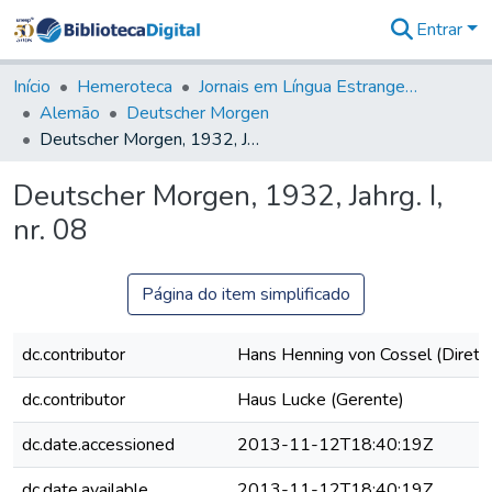
Entrar
Comunidades
&
Início
Hemeroteca
Jornais em Língua Estrangeira
Coleções
Alemão
Deutscher Morgen
Tudo na
Deutscher Morgen, 1932, Jahrg. I, nr. 08
Biblioteca
Digital
Deutscher Morgen, 1932, Jahrg. I,
Estatísticas
nr. 08
Página do item simplificado
dc.contributor
Hans Henning von Cossel (Direto
dc.contributor
Haus Lucke (Gerente)
dc.date.accessioned
2013-11-12T18:40:19Z
dc.date.available
2013-11-12T18:40:19Z