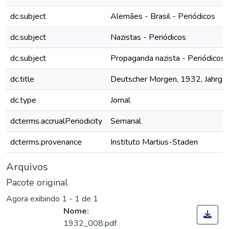
dc.subject
Alemães - Brasil - Periódicos
dc.subject
Nazistas - Periódicos
dc.subject
Propaganda nazista - Periódicos
dc.title
Deutscher Morgen, 1932, Jahrg. I,
dc.type
Jornal
dcterms.accrualPeriodicity
Semanal
dcterms.provenance
Instituto Martius-Staden
Arquivos
Pacote original
Agora exibindo
1 - 1 de 1
Nome:
1932_008.pdf