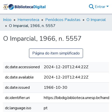
Entrar
Comunidades
&
Início
Hemeroteca
Periódicos Paulistas
O Imparcial
Coleções
O Imparcial, 1966, n. 5557
Tudo na
Biblioteca
O Imparcial, 1966, n. 5557
Digital
Estatísticas
Página do item simplificado
dc.date.accessioned
2024-12-20T12:44:22Z
dc.date.available
2024-12-20T12:44:22Z
dc.date.issued
1966-10-30
dc.identifier.uri
https://bibdig.biblioteca.unesp.br/han
dc.language.iso
pt