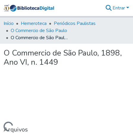
Entrar
Comunidades
&
Início
Hemeroteca
Periódicos Paulistas
Coleções
O Commercio de São Paulo
Tudo na
O Commercio de São Paulo, 1898, Ano VI, n. 1449
Biblioteca
Digital
O Commercio de São Paulo, 1898,
Estatísticas
Ano VI, n. 1449
Arquivos