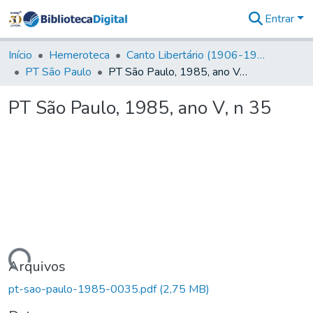
Entrar
Comunidades
&
Início
Hemeroteca
Canto Libertário (1906-1995)
Coleções
PT São Paulo
PT São Paulo, 1985, ano V, n 35
Tudo na
Biblioteca
PT São Paulo, 1985, ano V, n 35
Digital
Estatísticas
egando...
Arquivos
pt-sao-paulo-1985-0035.pdf
(2,75 MB)