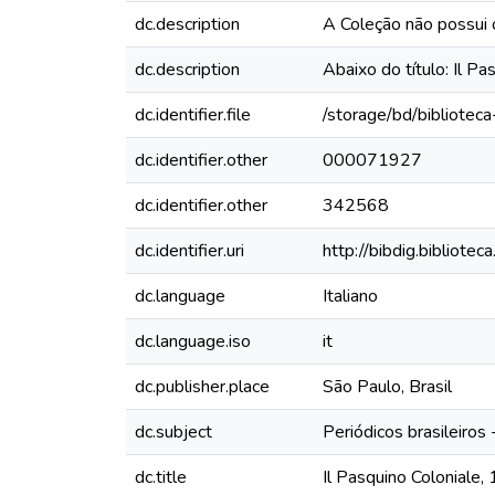
dc.description
A Coleção não possui
dc.description
Abaixo do título: Il P
dc.identifier.file
/storage/bd/bibliotec
dc.identifier.other
000071927
dc.identifier.other
342568
dc.identifier.uri
http://bibdig.bibliote
dc.language
Italiano
dc.language.iso
it
dc.publisher.place
São Paulo, Brasil
dc.subject
Periódicos brasileiros
dc.title
Il Pasquino Coloniale,