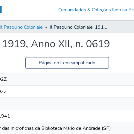
Comunidades & Coleções
Tudo na Bib
Il Pasquino Coloniale
Il Pasquino Coloniale, 1919, Anno XII, n. 0619
, 1919, Anno XII, n. 0619
Página do item simplificado
02Z
02Z
 1941
r das microfichas da Biblioteca Mário de Andrade (SP)