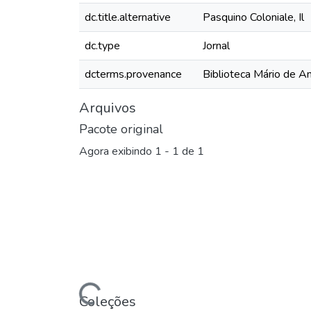
dc.title.alternative
Pasquino Coloniale, Il
dc.type
Jornal
dcterms.provenance
Biblioteca Mário de A
Arquivos
Pacote original
Agora exibindo
1 - 1 de 1
Carregando...
Coleções