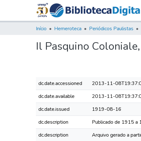
Início
Hemeroteca
Periódicos Paulistas
Il Pasquino Coloniale
dc.date.accessioned
2013-11-08T19:37:
dc.date.available
2013-11-08T19:37:
dc.date.issued
1919-08-16
dc.description
Publicado de 1915 a
dc.description
Arquivo gerado a parti