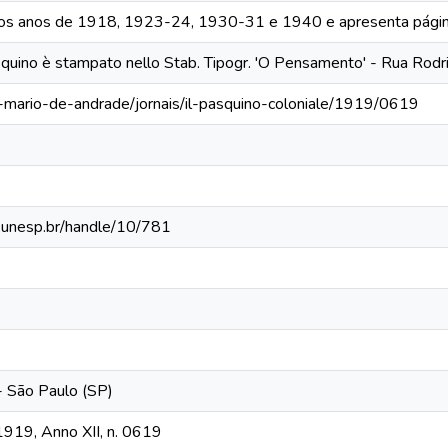
 os anos de 1918, 1923-24, 1930-31 e 1940 e apresenta págin
asquino è stampato nello Stab. Tipogr. 'O Pensamento' - Rua Rodri
a-mario-de-andrade/jornais/il-pasquino-coloniale/1919/0619
ca.unesp.br/handle/10/781
 - São Paulo (SP)
 1919, Anno XII, n. 0619