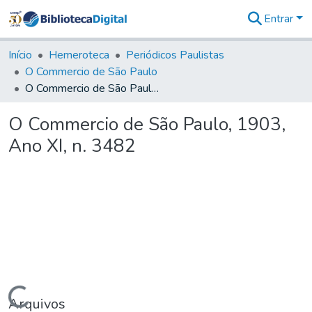
Entrar
Comunidades
&
Início
Hemeroteca
Periódicos Paulistas
Coleções
O Commercio de São Paulo
Tudo na
O Commercio de São Paulo, 1903, Ano XI, n. 3482
Biblioteca
Digital
O Commercio de São Paulo, 1903,
Estatísticas
Ano XI, n. 3482
Carregando...
Arquivos