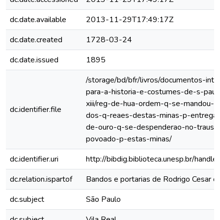
dc.date.available
2013-11-29T17:49:17Z
dc.date.created
1728-03-24
dc.date.issued
1895
/storage/bd/bfr/livros/documentos-int
para-a-historia-e-costumes-de-s-paul
xiii/reg-de-hua-ordem-q-se-mandou-a
dc.identifier.file
dos-q-reaes-destas-minas-p-entrega
de-ouro-q-se-despenderao-no-trausp
povoado-p-estas-minas/
dc.identifier.uri
http://bibdig.biblioteca.unesp.br/hand
dc.relation.ispartof
Bandos e portarias de Rodrigo Cesar 
dc.subject
São Paulo
dc.subject
Vila Real