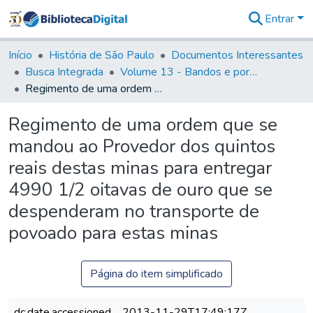
Entrar
Comunidades
&
Início
História de São Paulo
Documentos Interessantes
Coleções
Busca Integrada
Volume 13 - Bandos e portarias de Rodrigo Cesar de Menezes
Tudo na
Regimento de uma ordem que se mandou ao Provedor dos quintos reais destas minas para entregar 4990 1/2 oitavas de ouro que se despenderam no transporte de povoado para estas minas
Biblioteca
Digital
Regimento de uma ordem que se
Estatísticas
mandou ao Provedor dos quintos
reais destas minas para entregar
4990 1/2 oitavas de ouro que se
despenderam no transporte de
povoado para estas minas
Página do item simplificado
dc.date.accessioned
2013-11-29T17:49:17Z