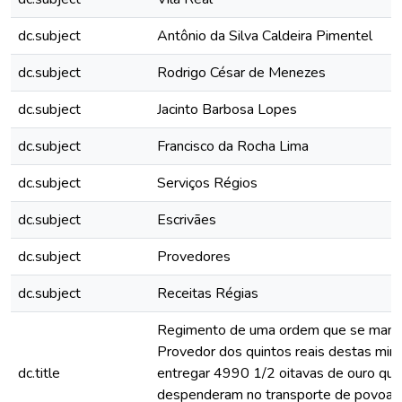
dc.subject
Antônio da Silva Caldeira Pimentel
dc.subject
Rodrigo César de Menezes
dc.subject
Jacinto Barbosa Lopes
dc.subject
Francisco da Rocha Lima
dc.subject
Serviços Régios
dc.subject
Escrivães
dc.subject
Provedores
dc.subject
Receitas Régias
Regimento de uma ordem que se mand
Provedor dos quintos reais destas min
dc.title
entregar 4990 1/2 oitavas de ouro que
despenderam no transporte de povoad