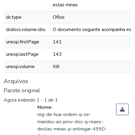
estas minas
dc.type
Ofício
dcdocs.volume.obs
O documento seguinte acompanha est
unesp.firstPage
141
unesp.lastPage
143
unesp.volume
XIII
Arquivos
Pacote original
Agora exibindo
1 - 1 de 1
Nome:
reg-de-hua-ordem-q-se-
mandou-ao-prov-dos-q-reaes-
destas-minas-p-entregar-4990-