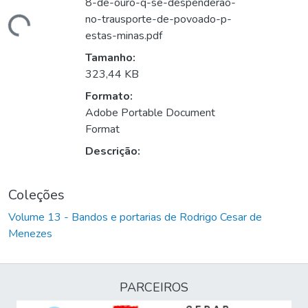
8-de-ouro-q-se-despenderao-
no-trausporte-de-povoado-p-
gando...
estas-minas.pdf
Tamanho:
323,44 KB
Formato:
Adobe Portable Document
Format
Descrição:
Coleções
Volume 13 - Bandos e portarias de Rodrigo Cesar de
Menezes
PARCEIROS