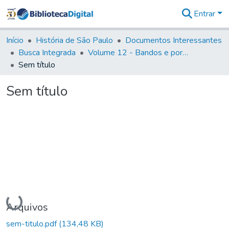
Entrar
Comunidades
&
Início
História de São Paulo
Documentos Interessantes
Coleções
Busca Integrada
Volume 12 - Bandos e portarias de Rodrigo César de Menezes
Tudo na
Sem título
Biblioteca
Digital
Sem título
Estatísticas
Carregando...
Arquivos
sem-titulo.pdf
(134,48 KB)