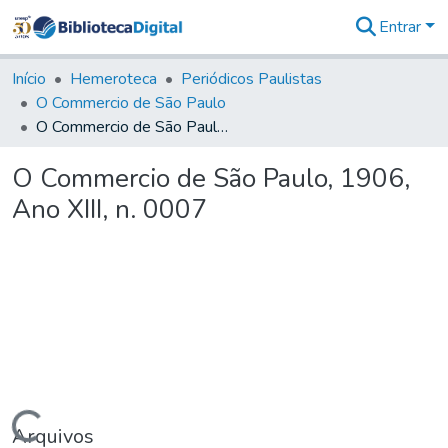
Entrar
Comunidades
&
Início
Hemeroteca
Periódicos Paulistas
Coleções
O Commercio de São Paulo
Tudo na
O Commercio de São Paulo, 1906, Ano XIII, n. 0007
Biblioteca
Digital
O Commercio de São Paulo, 1906,
Estatísticas
Ano XIII, n. 0007
Arquivos