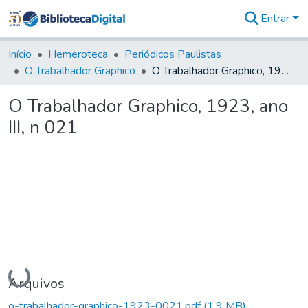
Entrar
Comunidades
&
Início
Hemeroteca
Periódicos Paulistas
Coleções
O Trabalhador Graphico
O Trabalhador Graphico, 1923, ano III, n 021
Tudo na
Biblioteca
O Trabalhador Graphico, 1923, ano
Digital
III, n 021
Estatísticas
Carregando...
Arquivos
o-trabalhador-graphico-1923-0021.pdf
(1,9 MB)