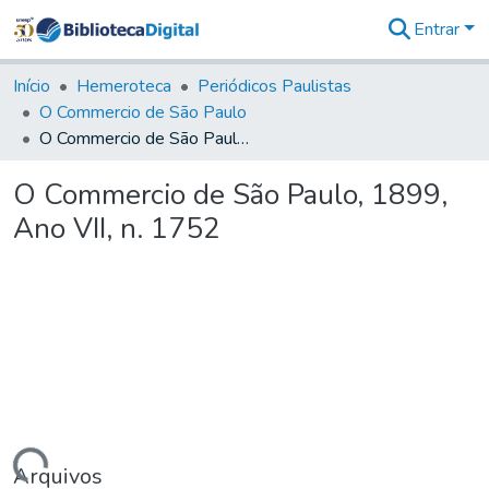
Entrar
Comunidades
&
Início
Hemeroteca
Periódicos Paulistas
Coleções
O Commercio de São Paulo
Tudo na
O Commercio de São Paulo, 1899, Ano VII, n. 1752
Biblioteca
Digital
O Commercio de São Paulo, 1899,
Estatísticas
Ano VII, n. 1752
Arquivos