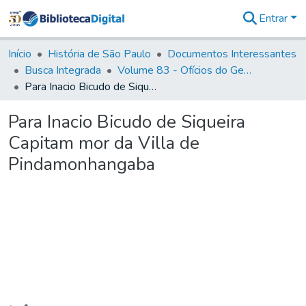
Entrar
Comunidades
&
Início
História de São Paulo
Documentos Interessantes
Coleções
Busca Integrada
Volume 83 - Ofícios do General Martim Lopes Lobo de Saldanha (Governador da Capitania): 1780- 1782
Tudo na
Para Inacio Bicudo de Siqueira Capitam mor da Villa de Pindamonhangaba
Biblioteca
Digital
Para Inacio Bicudo de Siqueira
Estatísticas
Capitam mor da Villa de
Pindamonhangaba
Carregando...