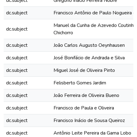
dc.subject
Gregório Inácio Ferreira Nobre
dc.subject
Francisco Antônio de Paulo Nogueira 
Manuel da Cunha de Azevedo Coutinho
dc.subject
Chichorro
dc.subject
João Carlos Augusto Oeynhausen
dc.subject
José Bonifácio de Andrada e Silva
dc.subject
Miguel José de Oliveira Pinto
dc.subject
Felisberto Gomes Jardim
dc.subject
João Ferreira de Oliveira Bueno
dc.subject
Francisco de Paula e Oliveira
dc.subject
Francisco Inácio de Sousa Queiroz
dc.subject
Antônio Leite Pereira da Gama Lobo