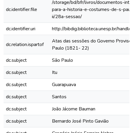
/storage/bd/bfr/livros/documentos-int
dc.identifier.file
para-a-historia-e-costumes-de-s-paul
ii/28a-sessao/
dc.identifier.uri
http://bibdig.biblioteca.unesp.br/hand
Atas das sessões do Governo Provisór
dc.relation.ispartof
Paulo (1821- 22)
dc.subject
São Paulo
dc.subject
Itu
dc.subject
Guarapuava
dc.subject
Santos
dc.subject
João Jácome Bauman
dc.subject
Bernardo José Pinto Gavião