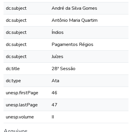
dc.subject
André da Silva Gomes
dc.subject
Antônio Maria Quartim
dc.subject
Índios
dc.subject
Pagamentos Régios
dc.subject
Juízes
dc.title
28ª Sessão
dc.type
Ata
unesp.firstPage
46
unesp.lastPage
47
unesp.volume
II
Arquivos