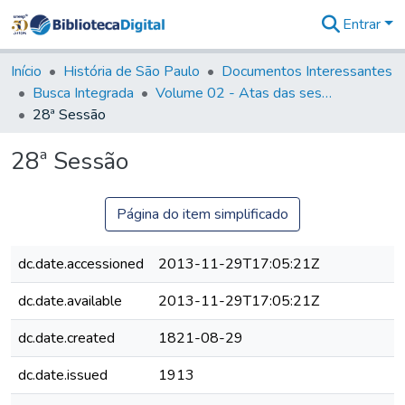
Entrar
Comunidades
&
Início
História de São Paulo
Documentos Interessantes
Coleções
Busca Integrada
Volume 02 - Atas das sessões do Governo Provisório de São Paulo (1821- 22)
Tudo na
28ª Sessão
Biblioteca
Digital
28ª Sessão
Estatísticas
Página do item simplificado
dc.date.accessioned
2013-11-29T17:05:21Z
dc.date.available
2013-11-29T17:05:21Z
dc.date.created
1821-08-29
dc.date.issued
1913