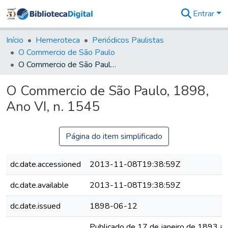
Entrar
Comunidades
&
Início
Hemeroteca
Periódicos Paulistas
Coleções
O Commercio de São Paulo
Tudo na
O Commercio de São Paulo, 1898, Ano VI, n. 1545
Biblioteca
Digital
O Commercio de São Paulo, 1898,
Estatísticas
Ano VI, n. 1545
Página do item simplificado
dc.date.accessioned
2013-11-08T19:38:59Z
dc.date.available
2013-11-08T19:38:59Z
dc.date.issued
1898-06-12
Publicado de 17 de janeiro de 1893 a