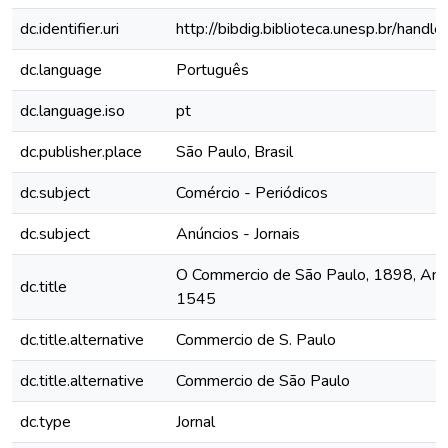
dc.identifier.uri
http://bibdig.biblioteca.unesp.br/hand
dc.language
Português
dc.language.iso
pt
dc.publisher.place
São Paulo, Brasil
dc.subject
Comércio - Periódicos
dc.subject
Anúncios - Jornais
O Commercio de São Paulo, 1898, Ano 
dc.title
1545
dc.title.alternative
Commercio de S. Paulo
dc.title.alternative
Commercio de São Paulo
dc.type
Jornal