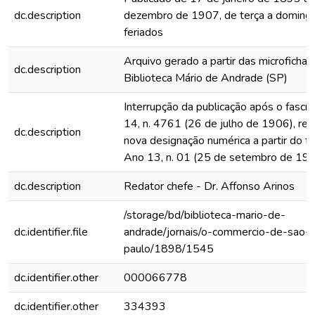
dc.description
dezembro de 1907, de terça a domingo
feriados
Arquivo gerado a partir das microfichas
dc.description
Biblioteca Mário de Andrade (SP)
Interrupção da publicação após o fascí
14, n. 4761 (26 de julho de 1906), rein
dc.description
nova designação numérica a partir do fa
Ano 13, n. 01 (25 de setembro de 19
dc.description
Redator chefe - Dr. Affonso Arinos
/storage/bd/biblioteca-mario-de-
dc.identifier.file
andrade/jornais/o-commercio-de-sao-
paulo/1898/1545
dc.identifier.other
000066778
dc.identifier.other
334393