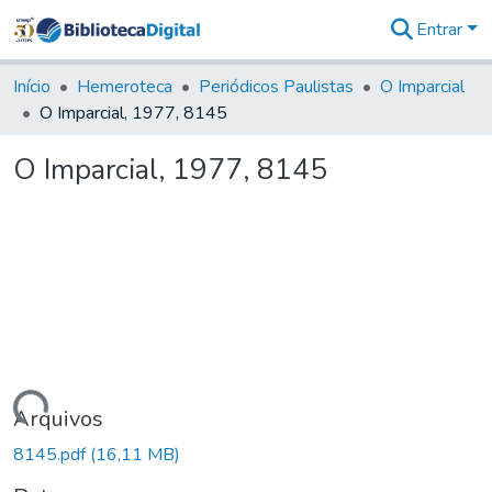
Entrar
Comunidades
&
Início
Hemeroteca
Periódicos Paulistas
O Imparcial
Coleções
O Imparcial, 1977, 8145
Tudo na
Biblioteca
O Imparcial, 1977, 8145
Digital
Estatísticas
Carregando...
Arquivos
8145.pdf
(16,11 MB)