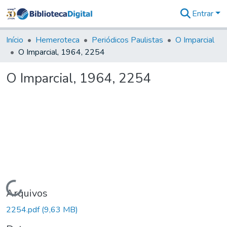
Entrar
Comunidades
&
Início
Hemeroteca
Periódicos Paulistas
O Imparcial
Coleções
O Imparcial, 1964, 2254
Tudo na
Biblioteca
O Imparcial, 1964, 2254
Digital
Estatísticas
Carregando...
Arquivos
2254.pdf
(9,63 MB)