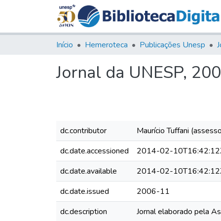
Início
Hemeroteca
Publicações Unesp
J
Jornal da UNESP, 200
dc.contributor
Maurício Tuffani (assess
dc.date.accessioned
2014-02-10T16:42:12
dc.date.available
2014-02-10T16:42:12
dc.date.issued
2006-11
dc.description
Jornal elaborado pela A