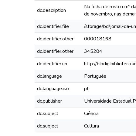
Na folha de rosto o nº d
dc.description
de novembro, nas demais
dc.identifier.file
/storage/bd/jornal-da-
dc.identifier.other
000018168
dc.identifier.other
345284
dc.identifier.uri
http://bibdig.biblioteca
dc.language
Português
dc.language.iso
pt
dc.publisher
Universidade Estadual Pa
dc.subject
Ciência
dc.subject
Cultura