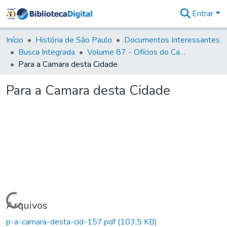
Entrar
Comunidades
&
Início
História de São Paulo
Documentos Interessantes
Coleções
Busca Integrada
Volume 87 - Ofícios do Capitão General Antonio Manoel de Melo Castro e Mendonça (1797- 1801)
Tudo na
Para a Camara desta Cidade
Biblioteca
Digital
Para a Camara desta Cidade
Estatísticas
Carregando...
Arquivos
p-a-camara-desta-cid-157.pdf
(103,5 KB)