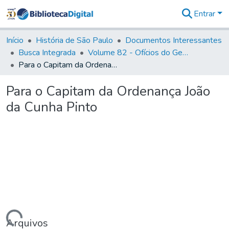
Entrar
Comunidades
&
Início
História de São Paulo
Documentos Interessantes
Coleções
Busca Integrada
Volume 82 - Ofícios do General Martim Lopes Lobo de Saldanha (Governador da Capitania): 1779- 1780
Tudo na
Para o Capitam da Ordenança João da Cunha Pinto
Biblioteca
Digital
Para o Capitam da Ordenança João
Estatísticas
da Cunha Pinto
Arquivos