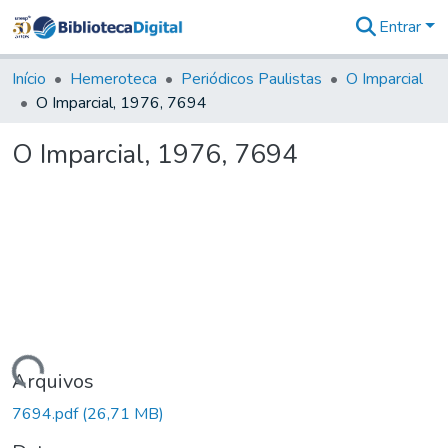
Entrar
Comunidades
&
Início
Hemeroteca
Periódicos Paulistas
O Imparcial
Coleções
O Imparcial, 1976, 7694
Tudo na
Biblioteca
O Imparcial, 1976, 7694
Digital
Estatísticas
Carregando...
Arquivos
7694.pdf
(26,71 MB)