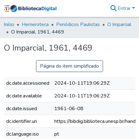
Entrar
Comunidades
&
Início
Hemeroteca
Periódicos Paulistas
O Imparcial
Coleções
O Imparcial, 1961, 4469
Tudo na
Biblioteca
O Imparcial, 1961, 4469
Digital
Estatísticas
Página do item simplificado
dc.date.accessioned
2024-10-11T19:06:29Z
dc.date.available
2024-10-11T19:06:29Z
dc.date.issued
1961-06-08
dc.identifier.uri
https://bibdig.biblioteca.unesp.br/han
dc.language.iso
pt