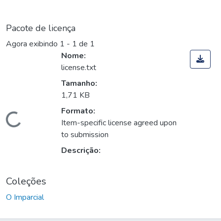
Pacote de licença
Agora exibindo
1 - 1 de 1
Nome:
license.txt
Tamanho:
1,71 KB
Formato:
Carregando...
Item-specific license agreed upon
to submission
Descrição:
Coleções
O Imparcial