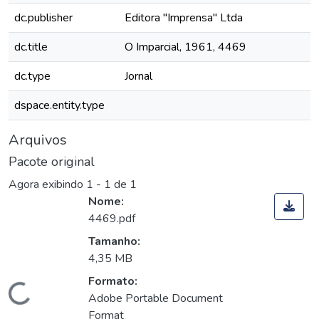
dc.publisher
Editora "Imprensa" Ltda
dc.title
O Imparcial, 1961, 4469
dc.type
Jornal
dspace.entity.type
Arquivos
Pacote original
Agora exibindo
1 - 1 de 1
Nome:
4469.pdf
Tamanho:
4,35 MB
Formato:
Carregando...
Adobe Portable Document
Format