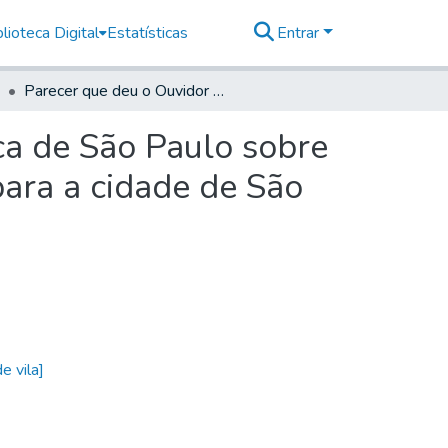
lioteca Digital
Estatísticas
Entrar
Parecer que deu o Ouvidor e Corregedor da comarca de São Paulo sobre a questão de ir a Provedoria com o cofre e oficiais para a cidade de São Paulo, a vista de duas ordens de Sua Majestade
ca de São Paulo sobre
 para a cidade de São
 vila]