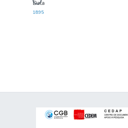
Carregando...
Data
1895