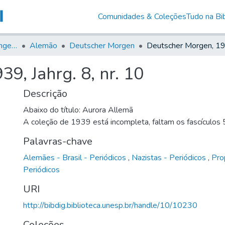
Comunidades & Coleções
Tudo na Bib
Jornais em Língua Estrangeira
Alemão
Deutscher Morgen
9, Jahrg. 8, nr. 10
Descrição
Abaixo do título: Aurora Allemã
A coleção de 1939 está incompleta, faltam os fascículos 5
Palavras-chave
Alemães - Brasil - Periódicos
,
Nazistas - Periódicos
,
Pro
Periódicos
URI
http://bibdig.biblioteca.unesp.br/handle/10/10230
Coleções