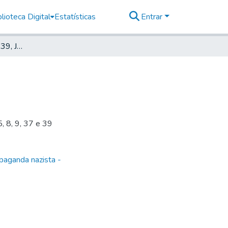
lioteca Digital
Estatísticas
Entrar
Deutscher Morgen, 1939, Jahrg. 8, nr. 10
, 8, 9, 37 e 39
paganda nazista -