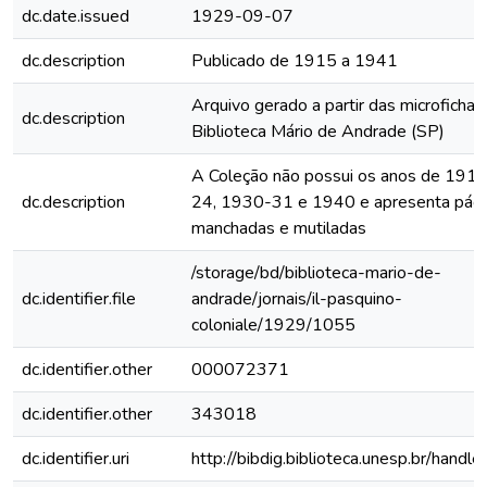
dc.date.issued
1929-09-07
dc.description
Publicado de 1915 a 1941
Arquivo gerado a partir das microfichas
dc.description
Biblioteca Mário de Andrade (SP)
A Coleção não possui os anos de 191
dc.description
24, 1930-31 e 1940 e apresenta pági
manchadas e mutiladas
/storage/bd/biblioteca-mario-de-
dc.identifier.file
andrade/jornais/il-pasquino-
coloniale/1929/1055
dc.identifier.other
000072371
dc.identifier.other
343018
dc.identifier.uri
http://bibdig.biblioteca.unesp.br/handl