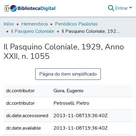
Entrar
Comunidades
&
Início
Hemeroteca
Periódicos Paulistas
Coleções
Il Pasquino Coloniale
Il Pasquino Coloniale, 1929, Anno XXII, n. 1055
Tudo na
Biblioteca
Il Pasquino Coloniale, 1929, Anno
Digital
XXII, n. 1055
Estatísticas
Página do item simplificado
dc.contributor
Giora, Eugenio
dc.contributor
Petroselli, Pietro
dc.date.accessioned
2013-11-08T19:36:40Z
dc.date.available
2013-11-08T19:36:40Z