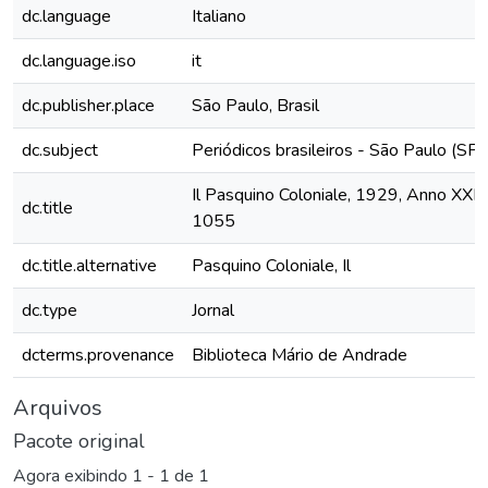
dc.language
Italiano
dc.language.iso
it
dc.publisher.place
São Paulo, Brasil
dc.subject
Periódicos brasileiros - São Paulo (SP)
Il Pasquino Coloniale, 1929, Anno XXII, 
dc.title
1055
dc.title.alternative
Pasquino Coloniale, Il
dc.type
Jornal
dcterms.provenance
Biblioteca Mário de Andrade
Arquivos
Pacote original
Agora exibindo
1 - 1 de 1