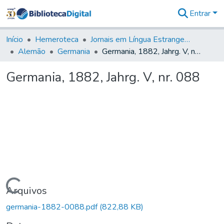
Entrar
Comunidades
&
Início
Hemeroteca
Jornais em Língua Estrangeira
Coleções
Alemão
Germania
Germania, 1882, Jahrg. V, nr. 088
Tudo na
Biblioteca
Germania, 1882, Jahrg. V, nr. 088
Digital
Estatísticas
Carregando...
Arquivos
germania-1882-0088.pdf
(822,88 KB)