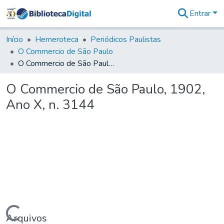
Entrar
Comunidades
&
Início
Hemeroteca
Periódicos Paulistas
Coleções
O Commercio de São Paulo
Tudo na
O Commercio de São Paulo, 1902, Ano X, n. 3144
Biblioteca
Digital
O Commercio de São Paulo, 1902,
Estatísticas
Ano X, n. 3144
Arquivos