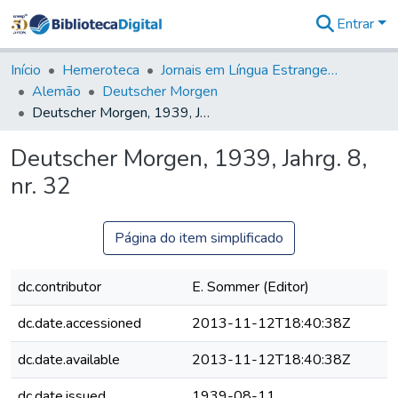
Entrar
Comunidades
&
Início
Hemeroteca
Jornais em Língua Estrangeira
Coleções
Alemão
Deutscher Morgen
Tudo na
Deutscher Morgen, 1939, Jahrg. 8, nr. 32
Biblioteca
Digital
Deutscher Morgen, 1939, Jahrg. 8,
Estatísticas
nr. 32
Página do item simplificado
dc.contributor
E. Sommer (Editor)
dc.date.accessioned
2013-11-12T18:40:38Z
dc.date.available
2013-11-12T18:40:38Z
dc.date.issued
1939-08-11