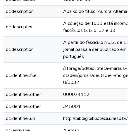
dc.description
Abaixo do título: Aurora Allemã
A coleção de 1939 está incomple
dc.description
fascículos 5, 8, 9, 37 e 39
A partir do fascículo nr.32, de 1
dc.description
jornal passa a ser publicado em 
português
/storage/bd/biblioteca-martius-
dc.identifier.file
staden/jornais/deutscher-morge
8/0032
dc.identifier.other
000074112
dc.identifier.other
345001
dc.identifier.uri
http://bibdig.biblioteca.unesp.b
dc.language
Alemão