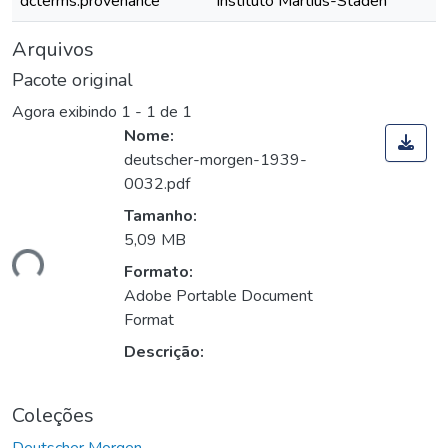
dcterms.provenance
Instituto Martius-Staden
Arquivos
Pacote original
Agora exibindo
1 - 1 de 1
Nome:
deutscher-morgen-1939-
0032.pdf
Tamanho:
5,09 MB
ando...
Formato:
Adobe Portable Document
Format
Descrição:
Coleções