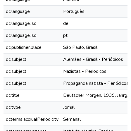
dc.language
Português
dc.language.iso
de
dc.language.iso
pt
dc.publisher.place
São Paulo, Brasil
dc.subject
Alemães - Brasil - Periódicos
dc.subject
Nazistas - Periódicos
dc.subject
Propaganda nazista - Periódicos
dc.title
Deutscher Morgen, 1939, Jahrg. 8
dc.type
Jornal
dcterms.accrualPeriodicity
Semanal