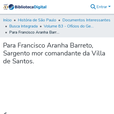
Entrar
Comunidades
&
Início
História de São Paulo
Documentos Interessantes
Coleções
Busca Integrada
Volume 83 - Ofícios do General Martim Lopes Lobo de Saldanha (Governador da Capitania): 1780- 1782
Tudo na
Para Francisco Aranha Barreto, Sargento mor comandante da Villa de Santos.
Biblioteca
Digital
Para Francisco Aranha Barreto,
Estatísticas
Sargento mor comandante da Villa
de Santos.
Carregando...