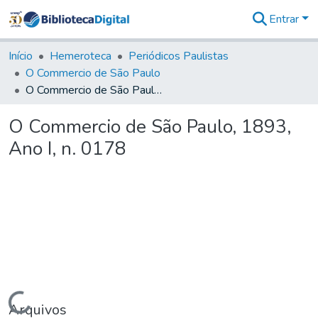
Entrar
Comunidades
&
Início
Hemeroteca
Periódicos Paulistas
Coleções
O Commercio de São Paulo
Tudo na
O Commercio de São Paulo, 1893, Ano I, n. 0178
Biblioteca
Digital
O Commercio de São Paulo, 1893,
Estatísticas
Ano I, n. 0178
Carregando...
Arquivos