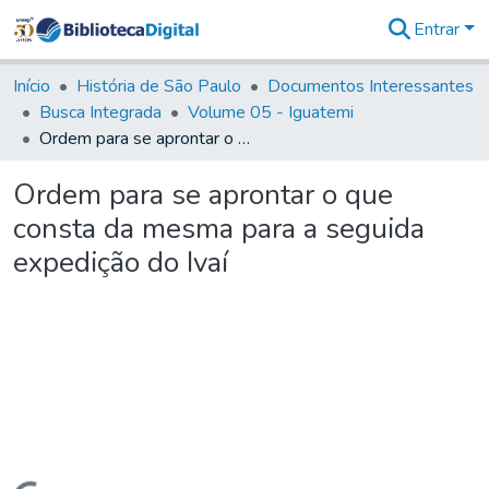
Entrar
Comunidades
&
Início
História de São Paulo
Documentos Interessantes
Coleções
Busca Integrada
Volume 05 - Iguatemi
Tudo na
Ordem para se aprontar o que consta da mesma para a seguida expedição do Ivaí
Biblioteca
Digital
Ordem para se aprontar o que
Estatísticas
consta da mesma para a seguida
expedição do Ivaí