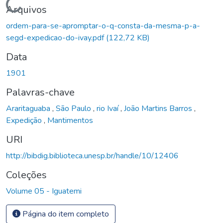
Carregando...
Arquivos
ordem-para-se-apromptar-o-q-consta-da-mesma-p-a-
segd-expedicao-do-ivay.pdf
(122,72 KB)
Data
1901
Palavras-chave
Araritaguaba
,
São Paulo
,
rio Ivaí
,
João Martins Barros
,
Expedição
,
Mantimentos
URI
http://bibdig.biblioteca.unesp.br/handle/10/12406
Coleções
Volume 05 - Iguatemi
Página do item completo