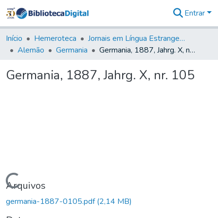
Entrar
Comunidades
&
Início
Hemeroteca
Jornais em Língua Estrangeira
Coleções
Alemão
Germania
Germania, 1887, Jahrg. X, nr. 105
Tudo na
Biblioteca
Germania, 1887, Jahrg. X, nr. 105
Digital
Estatísticas
Carregando...
Arquivos
germania-1887-0105.pdf
(2,14 MB)