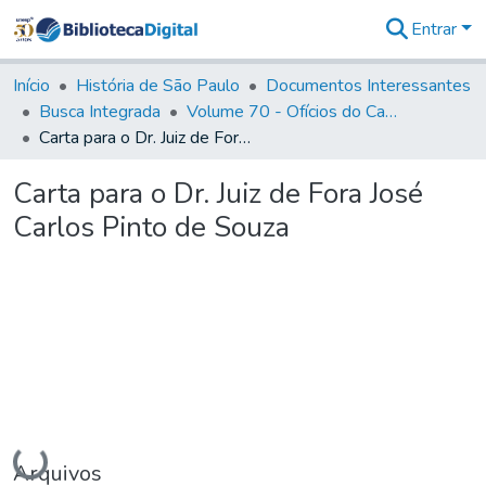
Entrar
Comunidades
&
Início
História de São Paulo
Documentos Interessantes
Coleções
Busca Integrada
Volume 70 - Ofícios do Capitão General Martins Lopes de Saldanha aos diversos funcionários da Capitania (1775-1776)
Tudo na
Carta para o Dr. Juiz de Fora José Carlos Pinto de Souza
Biblioteca
Digital
Carta para o Dr. Juiz de Fora José
Estatísticas
Carlos Pinto de Souza
Carregando...
Arquivos