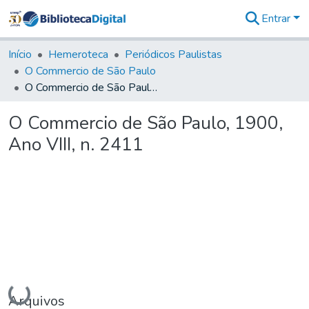
Entrar
Comunidades
&
Início
Hemeroteca
Periódicos Paulistas
Coleções
O Commercio de São Paulo
Tudo na
O Commercio de São Paulo, 1900, Ano VIII, n. 2411
Biblioteca
Digital
O Commercio de São Paulo, 1900,
Estatísticas
Ano VIII, n. 2411
Carregando...
Arquivos