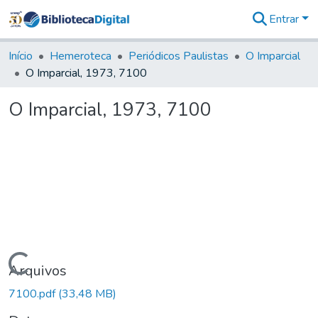
Entrar
Comunidades
&
Início
Hemeroteca
Periódicos Paulistas
O Imparcial
Coleções
O Imparcial, 1973, 7100
Tudo na
Biblioteca
O Imparcial, 1973, 7100
Digital
Estatísticas
Carregando...
Arquivos
7100.pdf
(33,48 MB)