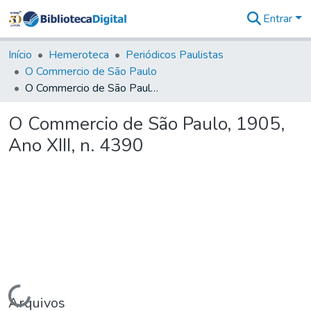
Entrar
Comunidades
&
Início
Hemeroteca
Periódicos Paulistas
Coleções
O Commercio de São Paulo
Tudo na
O Commercio de São Paulo, 1905, Ano XIII, n. 4390
Biblioteca
Digital
O Commercio de São Paulo, 1905,
Estatísticas
Ano XIII, n. 4390
Carregando...
Arquivos