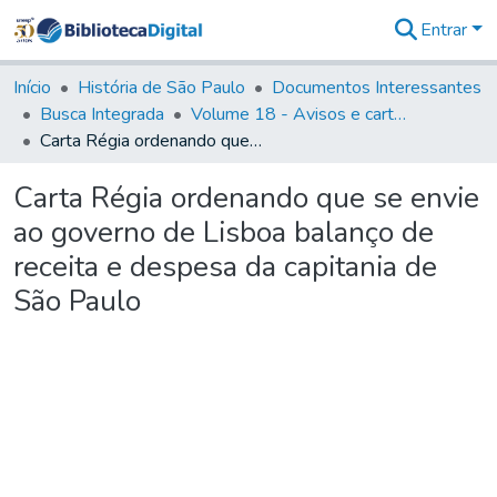
Entrar
Comunidades
&
Início
História de São Paulo
Documentos Interessantes
Coleções
Busca Integrada
Volume 18 - Avisos e cartas régias (1714- 29)
Tudo na
Carta Régia ordenando que se envie ao governo de Lisboa balanço de receita e despesa da capitania de São Paulo
Biblioteca
Digital
Carta Régia ordenando que se envie
Estatísticas
ao governo de Lisboa balanço de
receita e despesa da capitania de
São Paulo