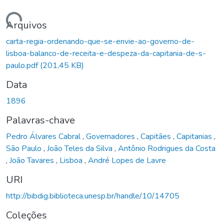
rregando...
Arquivos
carta-regia-ordenando-que-se-envie-ao-governo-de-
lisboa-balanco-de-receita-e-despeza-da-capitania-de-s-
paulo.pdf
(201,45 KB)
Data
1896
Palavras-chave
Pedro Álvares Cabral
,
Governadores
,
Capitães
,
Capitanias
,
São Paulo
,
João Teles da Silva
,
Antônio Rodrigues da Costa
,
João Tavares
,
Lisboa
,
André Lopes de Lavre
URI
http://bibdig.biblioteca.unesp.br/handle/10/14705
Coleções