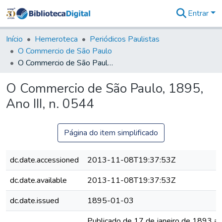
Entrar
Comunidades
&
Início
Hemeroteca
Periódicos Paulistas
Coleções
O Commercio de São Paulo
Tudo na
O Commercio de São Paulo, 1895, Ano III, n. 0544
Biblioteca
Digital
O Commercio de São Paulo, 1895,
Estatísticas
Ano III, n. 0544
Página do item simplificado
dc.date.accessioned
2013-11-08T19:37:53Z
dc.date.available
2013-11-08T19:37:53Z
dc.date.issued
1895-01-03
Publicado de 17 de janeiro de 1893 a