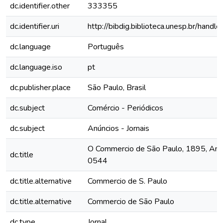
dc.identifier.other
333355
dc.identifier.uri
http://bibdig.biblioteca.unesp.br/hand
dc.language
Português
dc.language.iso
pt
dc.publisher.place
São Paulo, Brasil
dc.subject
Comércio - Periódicos
dc.subject
Anúncios - Jornais
O Commercio de São Paulo, 1895, Ano II
dc.title
0544
dc.title.alternative
Commercio de S. Paulo
dc.title.alternative
Commercio de São Paulo
dc.type
Jornal