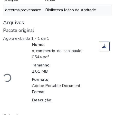
dcterms.provenance
Biblioteca Mário de Andrade
Arquivos
Pacote original
Agora exibindo
1 - 1 de 1
Nome:
o-commercio-de-sao-paulo-
0544.pdf
gando...
Tamanho:
2,81 MB
Formato:
Adobe Portable Document
Format
Descrição: