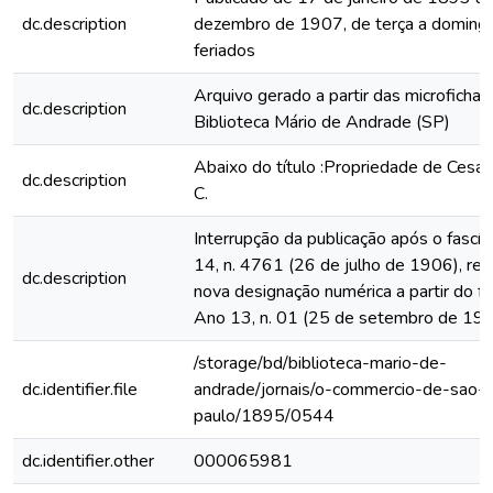
dc.description
dezembro de 1907, de terça a domingo
feriados
Arquivo gerado a partir das microfichas
dc.description
Biblioteca Mário de Andrade (SP)
Abaixo do título :Propriedade de Cesar
dc.description
C.
Interrupção da publicação após o fascí
14, n. 4761 (26 de julho de 1906), rein
dc.description
nova designação numérica a partir do fa
Ano 13, n. 01 (25 de setembro de 19
/storage/bd/biblioteca-mario-de-
dc.identifier.file
andrade/jornais/o-commercio-de-sao-
paulo/1895/0544
dc.identifier.other
000065981